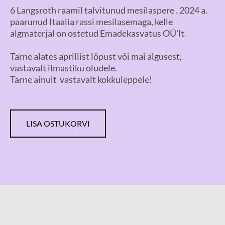
6 Langsroth raamil talvitunud mesilaspere . 2024 a.
paarunud Itaalia rassi mesilasemaga, kelle
algmaterjal on ostetud Emadekasvatus OÜ'lt.
Tarne alates aprillist lõpust või mai algusest,
vastavalt ilmastiku oludele.
Tarne ainult vastavalt kokkuleppele!
LISA OSTUKORVI