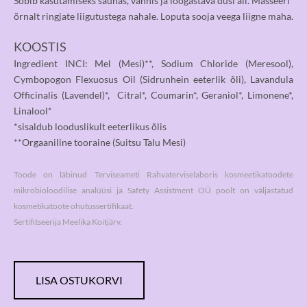
Sobib kasutamiseks saunas, vannis ja lõõgastava duši all. Masseeri
õrnalt ringjate liigutustega nahale. Loputa sooja veega liigne maha.
KOOSTIS
Ingredient INCI: Mel (Mesi)**, Sodium Chloride (Meresool),
Cymbopogon Flexuosus Oil (Sidrunhein eeterlik õli), Lavandula
Officinalis (Lavendel)*, Citral*, Coumarin*, Geraniol*, Limonene*,
Linalool*
*sisaldub looduslikult eeterlikus õlis
**Orgaaniline tooraine (Suitsu Talu Mesi)
Toode on läbinud Terviseameti Rahvaterviselaboris kosmeetikatoodete
mikrobioloodilise analüüsi ja Safety Assistment OÜ poolt on väljastatud
kosmetikatoote ohutussertifikaat.
Sertifitseerija Meelika Koitjärv.
LISA OSTUKORVI