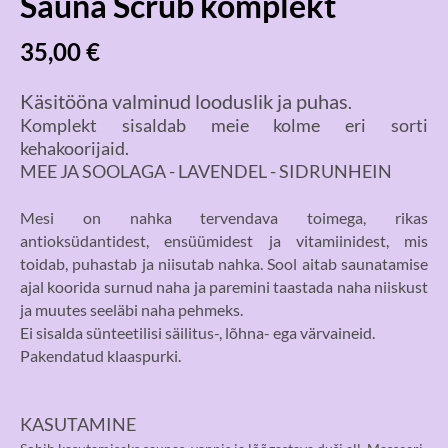
Sauna Scrub komplekt
35,00 €
Käsitööna valminud looduslik ja puhas
.
Komplekt sisaldab meie kolme eri sorti
kehakoorijaid.
MEE JA SOOLAGA - LAVENDEL - SIDRUNHEIN
Mesi on nahka tervendava toimega, rikas
antioksüdantidest, ensüümidest ja vitamiinidest, mis
toidab, puhastab ja niisutab nahka. Sool aitab saunatamise
ajal koorida surnud naha ja paremini taastada naha niiskust
ja muutes seeläbi naha pehmeks.
Ei sisalda sünteetilisi säilitus-, lõhna- ega värvaineid.
Pakendatud klaaspurki.
KASUTAMINE